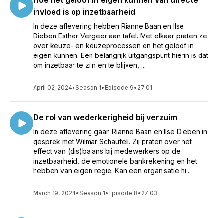
Hoe het geloof in eigen kunnen van directe
invloed is op inzetbaarheid
In deze aflevering hebben Rianne Baan en Ilse
Dieben Esther Vergeer aan tafel. Met elkaar praten ze
over keuze- en keuzeprocessen en het geloof in
eigen kunnen. Een belangrijk uitgangspunt hierin is dat
om inzetbaar te zijn en te blijven, ...
April 02, 2024
•
Season 1
•
Episode 9
•
27:01
De rol van wederkerigheid bij verzuim
In deze aflevering gaan Rianne Baan en Ilse Dieben in
gesprek met Wilmar Schaufeli. Zij praten over het
effect van (dis)balans bij medewerkers op de
inzetbaarheid, de emotionele bankrekening en het
hebben van eigen regie. Kan een organisatie hi...
March 19, 2024
•
Season 1
•
Episode 8
•
27:03