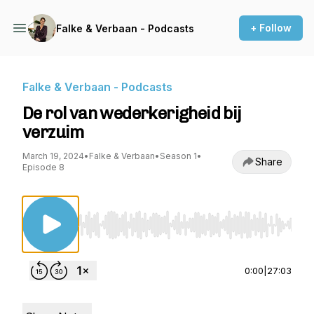
+ Follow
Falke & Verbaan - Podcasts
Falke & Verbaan - Podcasts
De rol van wederkerigheid bij
verzuim
March 19, 2024
•
Falke & Verbaan
•
Season 1
•
Share
Episode 8
Use Left/Right to seek, Home/End to jump to st
0:00
|
27:03