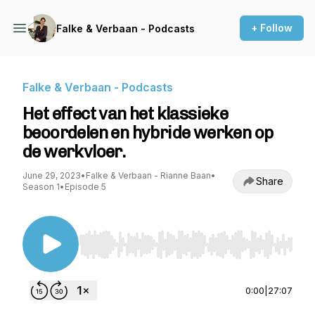
+ Follow
Falke & Verbaan - Podcasts
Falke & Verbaan - Podcasts
Het effect van het klassieke
beoordelen en hybride werken op
de werkvloer.
June 29, 2023
•
Falke & Verbaan - Rianne Baan
•
Share
Season 1
•
Episode 5
Use Left/Right to seek, Home/End to jump to st
0:00
|
27:07